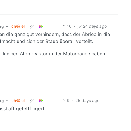
•
ich😷iel
10
·
24 days ago
org
 die ganz gut verhindern, dass der Abrieb in die
acht und sich der Staub überall verteilt.
nen kleinen Atomreaktor in der Motorhaube haben.
•
ich😷iel
9
·
25 days ago
org
nschaft gefettfingert