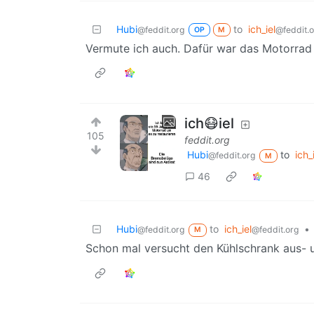
Hubi
to
ich_iel
@feddit.org
@feddit.
OP
M
Vermute ich auch. Dafür war das Motorrad 
ich😷iel
105
feddit.org
Hubi
to
ich_
@feddit.org
M
46
Hubi
to
ich_iel
•
@feddit.org
@feddit.org
M
Schon mal versucht den Kühlschrank aus- 