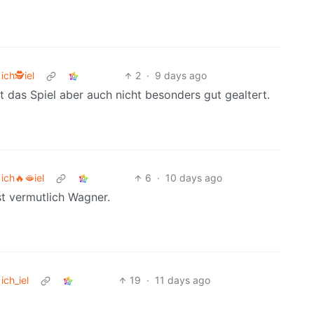
ich🕵iel
2
·
9 days ago
 das Spiel aber auch nicht besonders gut gealtert.
ich🔥🫦iel
6
·
10 days ago
st vermutlich Wagner.
ich_iel
19
·
11 days ago