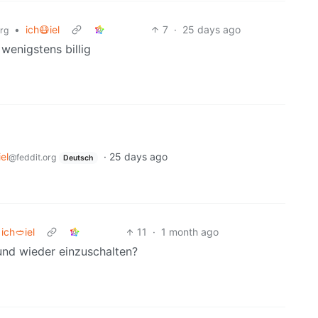
•
ich😷iel
7
·
25 days ago
org
wenigstens billig
iel
·
25 days ago
@feddit.org
Deutsch
ich🥙iel
11
·
1 month ago
und wieder einzuschalten?