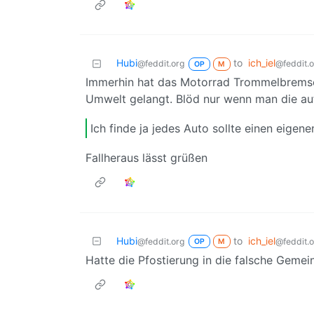
Hubi
to
ich_iel
@feddit.org
@feddit.
OP
M
Immerhin hat das Motorrad Trommelbremsen
Umwelt gelangt. Blöd nur wenn man die aufm
Ich finde ja jedes Auto sollte einen eige
Fallheraus lässt grüßen
Hubi
to
ich_iel
@feddit.org
@feddit.
OP
M
Hatte die Pfostierung in die falsche Gemei