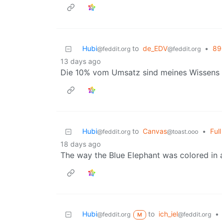
Hubi
to
de_EDV
•
89
@feddit.org
@feddit.org
13 days ago
Die 10% vom Umsatz sind meines Wissens
Hubi
to
Canvas
•
Ful
@feddit.org
@toast.ooo
18 days ago
The way the Blue Elephant was colored in 
Hubi
to
ich_iel
•
@feddit.org
@feddit.org
M