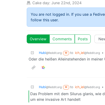
Cake day:
June 22nd, 2024
You are not logged in. If you use a Fedive
follow this user.
Overview
Comments
Posts
Hubi
to
ich_iel
•
@feddit.org
@feddit.org
M
Oder die heißen Alleinstehenden in meine
Hubi
to
ich_iel
•
@feddit.org
@feddit.org
M
Das Problem mit dem Silurus glanis, wie de
um eine invasive Art handelt