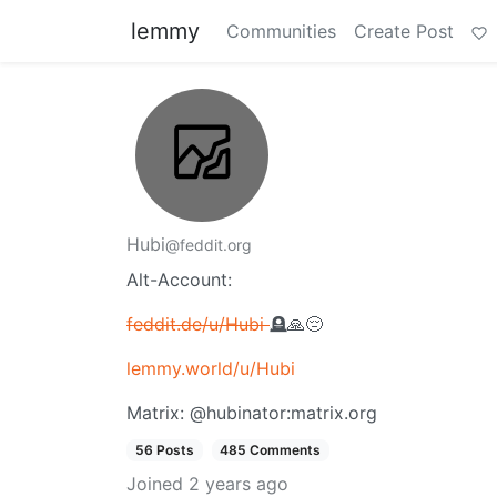
lemmy
Communities
Create Post
Hubi
@feddit.org
Alt-Account:
feddit.de/u/Hubi
🪦🙏😔
lemmy.world/u/Hubi
Matrix: @hubinator:matrix.org
56 Posts
485 Comments
Joined
2 years ago