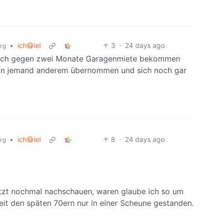
•
ich😷iel
3
·
24 days ago
org
usch gegen zwei Monate Garagenmiete bekommen
 von jemand anderem übernommen und sich noch gar
•
ich😷iel
8
·
24 days ago
org
tzt nochmal nachschauen, waren glaube ich so um
it den späten 70ern nur in einer Scheune gestanden.