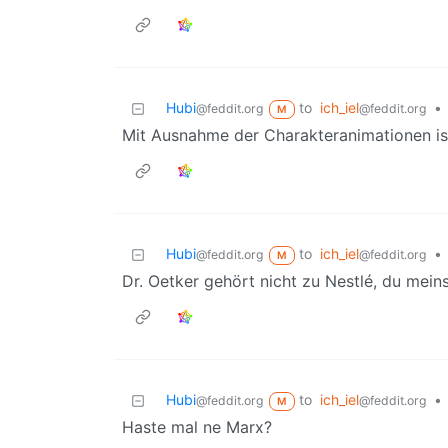
Hubi
to
ich_iel
•
@feddit.org
@feddit.org
M
Mit Ausnahme der Charakteranimationen ist
Hubi
to
ich_iel
•
@feddit.org
@feddit.org
M
Dr. Oetker gehört nicht zu Nestlé, du mein
Hubi
to
ich_iel
•
@feddit.org
@feddit.org
M
Haste mal ne Marx?