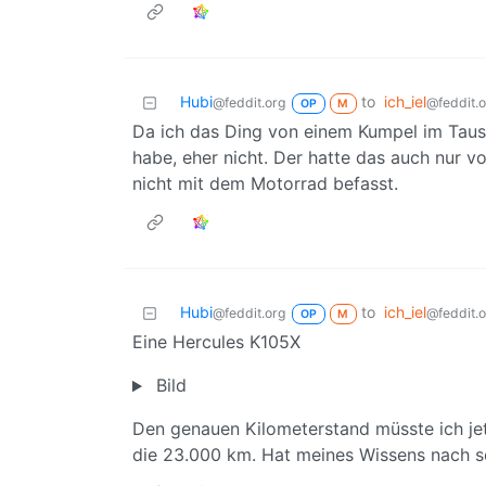
Hubi
to
ich_iel
@feddit.org
@feddit.
OP
M
Da ich das Ding von einem Kumpel im Ta
habe, eher nicht. Der hatte das auch nur
nicht mit dem Motorrad befasst.
Hubi
to
ich_iel
@feddit.org
@feddit.
OP
M
Eine Hercules K105X
Bild
Den genauen Kilometerstand müsste ich je
die 23.000 km. Hat meines Wissens nach se