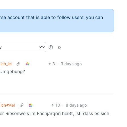
rse account that is able to follow users, you can
ich_iel
3
·
3 days ago
r Umgebung?
ich🐟iel
10
·
8 days ago
r Riesenwels im Fachjargon heißt, ist, dass es sich