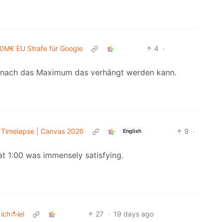
0M€ EU Strafe für Google
4
·
 nach das Maximum das verhängt werden kann.
l Timelapse | Canvas 2026
9
·
English
at 1:00 was immensely satisfying.
ich🍅iel
27
·
19 days ago