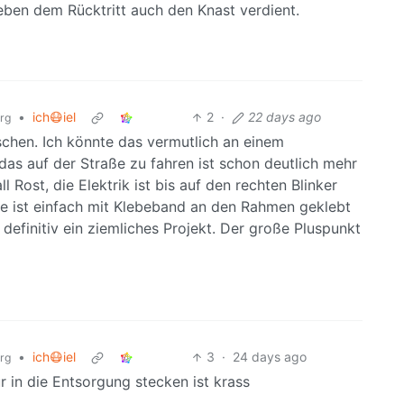
ben dem Rücktritt auch den Knast verdient.
•
ich😷iel
2
·
22 days ago
org
schen. Ich könnte das vermutlich an einem
s auf der Straße zu fahren ist schon deutlich mehr
 Rost, die Elektrik ist bis auf den rechten Blinker
le ist einfach mit Klebeband an den Rahmen geklebt
 definitiv ein ziemliches Projekt. Der große Pluspunkt
•
ich😷iel
3
·
24 days ago
org
r in die Entsorgung stecken ist krass