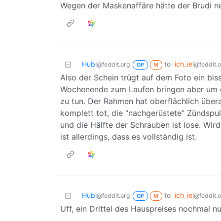
Wegen der Maskenaffäre hätte der Brudi ne
Hubi
to
ich_iel
@feddit.org
@feddit.
OP
M
Also der Schein trügt auf dem Foto ein bis
Wochenende zum Laufen bringen aber um da
zu tun. Der Rahmen hat oberflächlich überall
komplett tot, die “nachgerüstete” Zündspu
und die Hälfte der Schrauben ist lose. Wird
ist allerdings, dass es vollständig ist.
Hubi
to
ich_iel
@feddit.org
@feddit.
OP
M
Uff, ein Drittel des Hauspreises nochmal nu