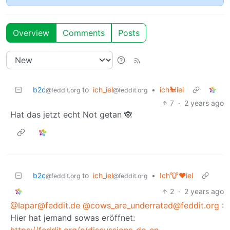
Overview
Comments
Posts
b2c
to
ich_iel
•
ich🐩iel
@feddit.org
@feddit.org
7
·
2 years ago
Hat das jetzt echt Not getan 🙈
b2c
to
ich_iel
•
Ich🐮♥️iel
@feddit.org
@feddit.org
2
·
2 years ago
@Iapar@feddit.de
@cows_are_underrated@feddit.org
:
Hier hat jemand sowas eröffnet:
https://feddit.org/c/discussions_de_en