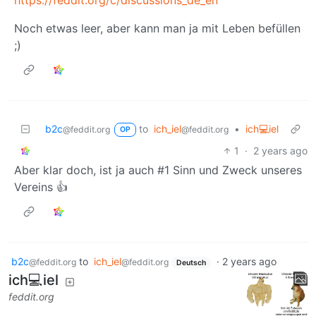
Noch etwas leer, aber kann man ja mit Leben befüllen
;)
b2c
to
ich_iel
•
ich💻iel
@feddit.org
@feddit.org
OP
1
·
2 years ago
Aber klar doch, ist ja auch #1 Sinn und Zweck unseres
Vereins 👍
b2c
to
ich_iel
·
2 years ago
@feddit.org
@feddit.org
Deutsch
ich💻iel
feddit.org